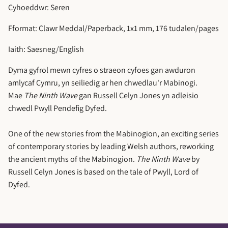
Cyhoeddwr: Seren
Fformat: Clawr Meddal/Paperback, 1x1 mm, 176 tudalen/pages
Iaith: Saesneg/English
Dyma gyfrol mewn cyfres o straeon cyfoes gan awduron
amlycaf Cymru, yn seiliedig ar hen chwedlau'r Mabinogi.
Mae
The Ninth Wave
gan Russell Celyn Jones yn adleisio
chwedl Pwyll Pendefig Dyfed.
One of the new stories from the Mabinogion, an exciting series
of contemporary stories by leading Welsh authors, reworking
the ancient myths of the Mabinogion.
The Ninth Wave
by
Russell Celyn Jones is based on the tale of Pwyll, Lord of
Dyfed.